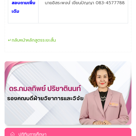
สอบถามเพิ่ม
นายอิสระพงษ์ เขียนปัญญา 083-4577788
เติม
↵กลับหน้าหลักสูตรระยะสั้น
ปฏิทินการศึกษา