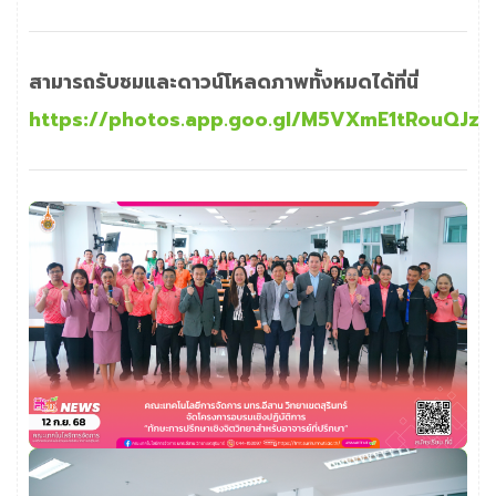
สามารถรับชมและดาวน์โหลดภาพทั้งหมดได้ที่นี่
https://photos.app.goo.gl/M5VXmE1tRouQJz