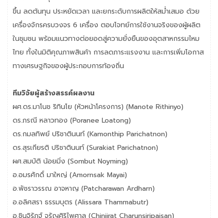
ขึ้น ลดต้นทุน ประหยัดเวลา และยกระดับการผลิตให้สม่ำเสมอ ด้วย
เครื่องจักรครบวงจร 6 เครื่อง ตอบโจทย์การใช้งานจริงของผู้ผลิต
ในชุมชน พร้อมแนวทางต่อยอดสู่ความยั่งยืนของอุตสาหกรรมไหม
ไทย ทั้งในมิติคุณภาพสินค้า การลดภาระแรงงาน และการเพิ่มโอกาส
ทางเศรษฐกิจของผู้ประกอบการท้องถิ่น
ทีมวิจัยผู้สร้างสรรค์ผลงาน
ผศ.ดร.มาโนช ริทินโย (หัวหน้าโครงการ) (Manote Rithinyo)
ดร.ภรณี หลาวทอง (Poranee Loatong)
ดร.กมลทิพย์ ปริชาตินนท์ (Kamonthip Parichatnon)
ดร.สุรเกียรติ ปริชาตินนท์ (Surakiat Parichatnon)
ผศ.สมบัติ น้อยมิ่ง (Sombut Noyming)
อ.อมรศักดิ์ มาใหญ่ (Amornsak Mayai)
อ.พัชราวรรณ อาจหาญ (Patcharawan Ardharn)
อ.อลิศสรา ธรรมบุตร (Alissara Thammabutr)
อ.ชินจิรัฏฐ์ จรัญศิริไพศาล (Chinjirat Charunsiripaisan)