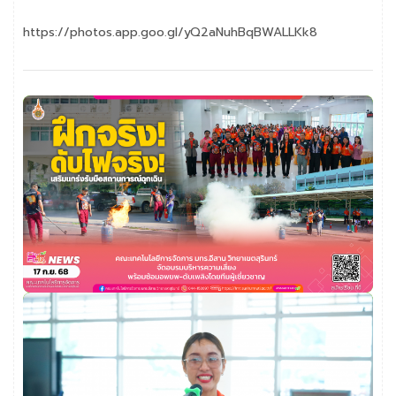
https://photos.app.goo.gl/yQ2aNuhBqBWALLKk8